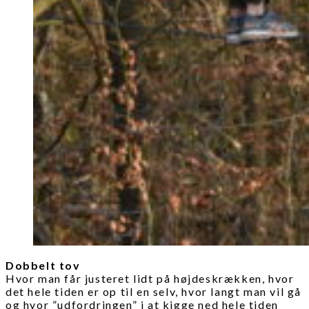
Dobbelt
tov
Hvor man får justeret lidt på højdeskrækken, hvor
det hele tiden er op til en selv, hvor langt man vil gå
og hvor ”udfordringen” i at kigge ned hele tiden