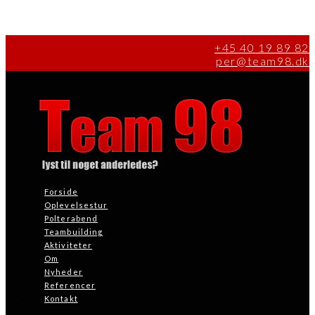
+45 40 19 89 82
per@team98.dk
Forside
Oplevelsestur
Polterabend
Teambuilding​
Aktiviteter
Om
Nyheder
Referencer
Kontakt